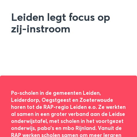
Leiden legt focus op
zij-instroom
Po-scholen in de gemeenten Leiden,
Leiderdorp, Oegstgeest en Zoeterwoude
horen tot de RAP-regio Leiden e.o. Ze werkten
al samen in een groter verband aan de Leidse
onderwijstafel, met scholen in het voortgezet
onderwijs, pabo’s en mbo Rijnland. Vanuit de
RAP werken scholen samen om meer leraren