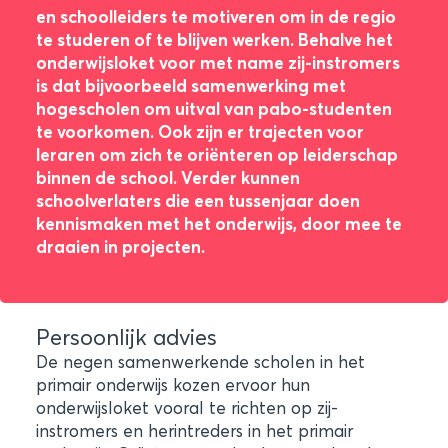
en schoolleiders te motiveren om in de regio
te studeren of te blijven werken. Behalve het
onderwijsloket voor met name zij-instromers
is dat bijvoorbeeld samenwerking met
hogescholen om uitval van pabo-studenten
te voorkomen. Ook zijn er trajecten voor
leraren om zich te oriënteren op leiderschap
binnen de school. Verder kunnen
schoolverlaters die een tussenjaar doen
kennismaken met het onderwijs, door mee te
draaien in projecten.
Persoonlijk advies
De negen samenwerkende scholen in het
primair onderwijs kozen ervoor hun
onderwijsloket vooral te richten op zij-
instromers en herintreders in het primair